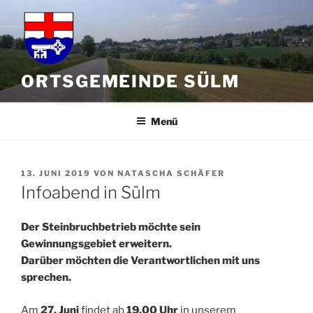
Zum
Inhalt
springen
ORTSGEMEINDE SÜLM
Menü
VERÖFFENTLICHT
13. JUNI 2019
VON
NATASCHA SCHÄFER
AM
Infoabend in Sülm
Der Steinbruchbetrieb möchte sein
Gewinnungsgebiet erweitern.
Darüber möchten die Verantwortlichen mit uns
sprechen.
Am
27. Juni
findet ab
19.00 Uhr
in unserem