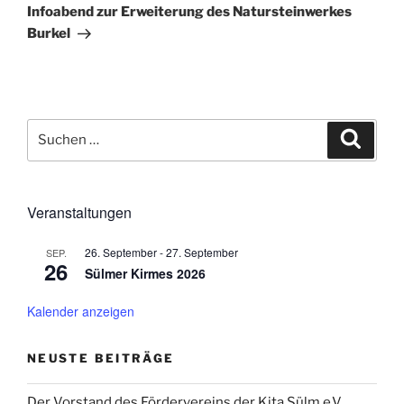
Beitrag
Infoabend zur Erweiterung des Natursteinwerkes
Burkel
Suchen
Suche
nach:
Veranstaltungen
26. September
-
27. September
SEP.
26
Sülmer Kirmes 2026
Kalender anzeigen
NEUSTE BEITRÄGE
Der Vorstand des Fördervereins der Kita Sülm e.V.