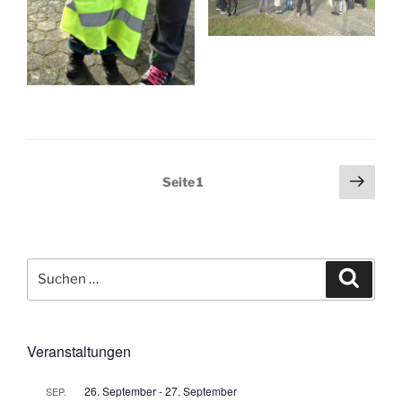
Seitennummerierung
Näch
Seite
1
Seit
der
Beiträge
Suchen
Suche
nach:
Veranstaltungen
26. September
-
27. September
SEP.