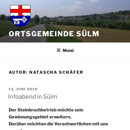
Zum
Inhalt
springen
ORTSGEMEINDE SÜLM
Menü
AUTOR:
NATASCHA SCHÄFER
VERÖFFENTLICHT
13. JUNI 2019
AM
Infoabend in Sülm
Der Steinbruchbetrieb möchte sein
Gewinnungsgebiet erweitern.
Darüber möchten die Verantwortlichen mit uns