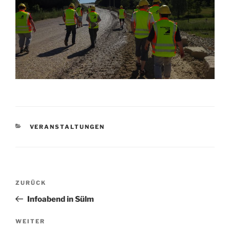
KATEGORIEN
VERANSTALTUNGEN
Beitragsnavigation
Vorheriger
ZURÜCK
Beitrag
Infoabend in Sülm
Nächster
WEITER