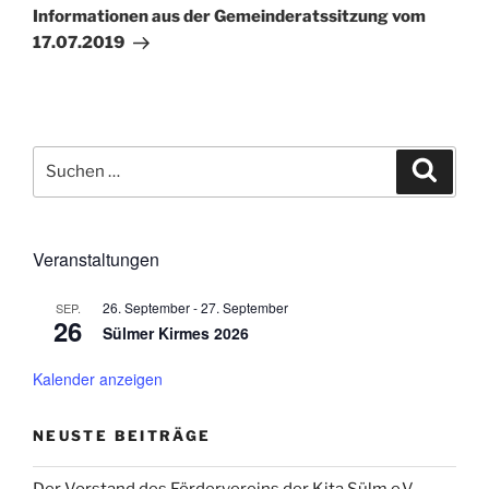
Beitrag
Informationen aus der Gemeinderatssitzung vom
17.07.2019
Suchen
Suche
nach:
Veranstaltungen
26. September
-
27. September
SEP.
26
Sülmer Kirmes 2026
Kalender anzeigen
NEUSTE BEITRÄGE
Der Vorstand des Fördervereins der Kita Sülm e.V.