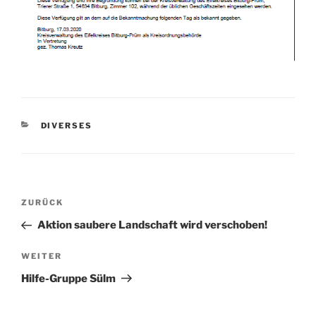
KATEGORIEN
DIVERSES
Beitragsnavigation
Vorheriger
ZURÜCK
Beitrag
Aktion saubere Landschaft wird verschoben!
Nächster
WEITER
Beitrag
Hilfe-Gruppe Sülm