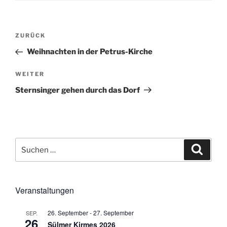
Beitragsnavigation
Vorheriger
ZURÜCK
Beitrag
Weihnachten in der Petrus-Kirche
Nächster
WEITER
Beitrag
Sternsinger gehen durch das Dorf
Suchen
Suche
nach:
Veranstaltungen
26. September
-
27. September
SEP.
26
Sülmer Kirmes 2026