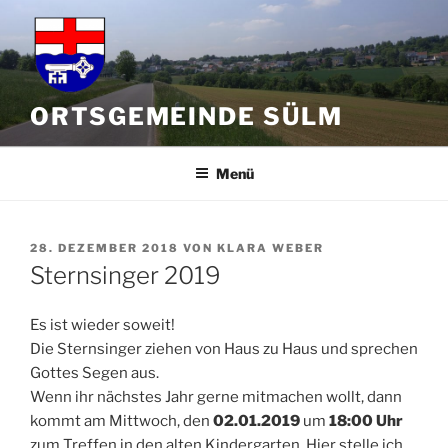
Zum
Inhalt
springen
ORTSGEMEINDE SÜLM
Menü
VERÖFFENTLICHT
28. DEZEMBER 2018
VON
KLARA WEBER
AM
Sternsinger 2019
Es ist wieder soweit!
Die Sternsinger ziehen von Haus zu Haus und sprechen
Gottes Segen aus.
Wenn ihr nächstes Jahr gerne mitmachen wollt, dann
kommt am Mittwoch, den
02.01.2019
um
18:00 Uhr
zum Treffen in den alten Kindergarten. Hier stelle ich