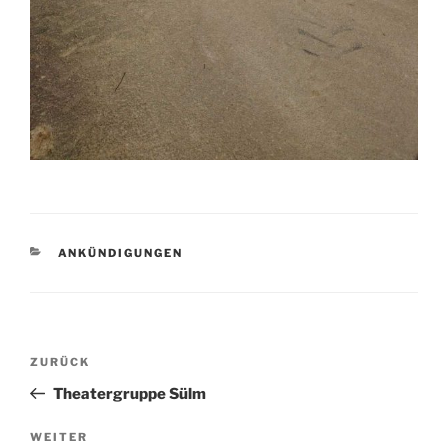
KATEGORIEN
ANKÜNDIGUNGEN
Beitragsnavigation
Vorheriger
ZURÜCK
Beitrag
Theatergruppe Sülm
Nächster
WEITER