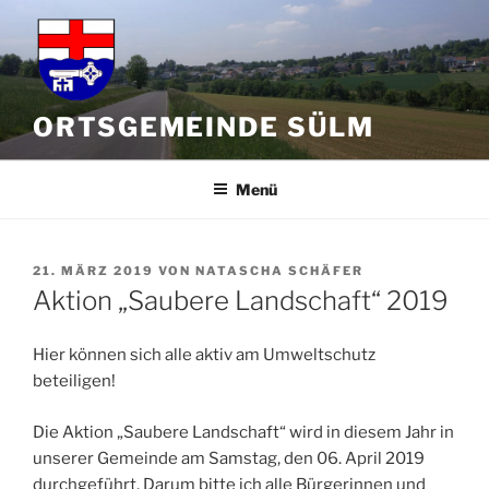
Zum
Inhalt
springen
ORTSGEMEINDE SÜLM
Menü
VERÖFFENTLICHT
21. MÄRZ 2019
VON
NATASCHA SCHÄFER
AM
Aktion „Saubere Landschaft“ 2019
Hier können sich alle aktiv am Umweltschutz
beteiligen!
Die Aktion „Saubere Landschaft“ wird in diesem Jahr in
unserer Gemeinde am Samstag, den 06. April 2019
durchgeführt. Darum bitte ich alle Bürgerinnen und