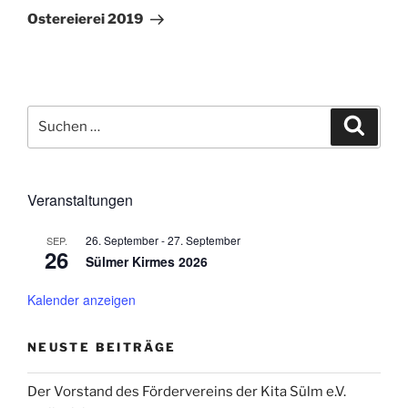
Beitrag
Ostereierei 2019
Suchen
Suche
nach:
Veranstaltungen
26. September
-
27. September
SEP.
26
Sülmer Kirmes 2026
Kalender anzeigen
NEUSTE BEITRÄGE
Der Vorstand des Fördervereins der Kita Sülm e.V.