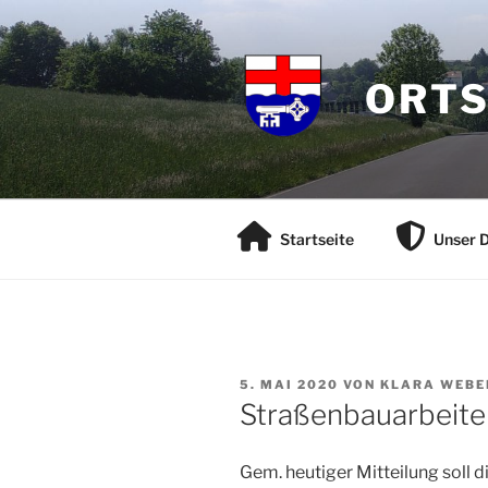
Zum
Inhalt
springen
ORTS
Startseite
Unser D
VERÖFFENTLICHT
5. MAI 2020
VON
KLARA WEBE
AM
Straßenbauarbeite
Gem. heutiger Mitteilung soll 