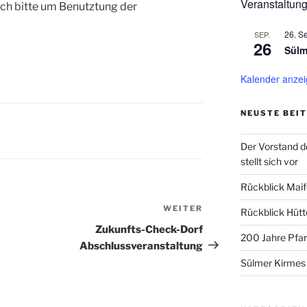
Veranstaltun
Ich bitte um Benutztung der
26. S
SEP.
26
Sülm
Kalender anze
NEUSTE BEI
Der Vorstand de
stellt sich vor
Rückblick Maif
WEITER
Nächster
Rückblick Hüt
Beitrag
Zukunfts-Check-Dorf
200 Jahre Pfarr
Abschlussveranstaltung
Sülmer Kirmes