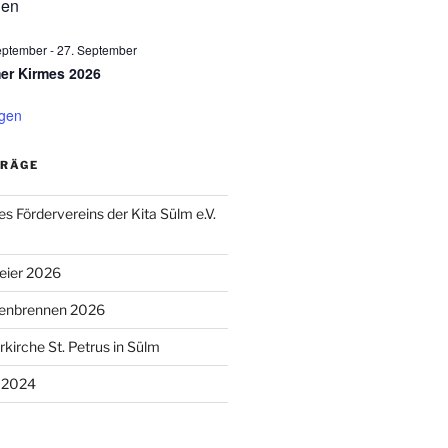
gen
eptember
-
27. September
er Kirmes 2026
igen
TRÄGE
s Fördervereins der Kita Sülm e.V.
eier 2026
tenbrennen 2026
kirche St. Petrus in Sülm
 2024