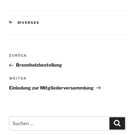
KATEGORIEN
DIVERSES
Beitragsnavigation
Vorheriger
ZURÜCK
Beitrag
Brennholzbestellung
Nächster
WEITER
Beitrag
Einladung zur Mitgliederversammlung
Suchen
Suche
nach: