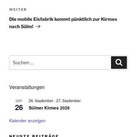
Nächster
WEITER
Beitrag
Die mobile Eisfabrik kommt pünktlich zur Kirmes
nach Sülm!
Suchen
Suche
nach:
Veranstaltungen
26. September
-
27. September
SEP.
26
Sülmer Kirmes 2026
Kalender anzeigen
NEUSTE BEITRÄGE