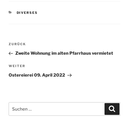
KATEGORIEN
DIVERSES
Beitragsnavigation
Vorheriger
ZURÜCK
Beitrag
Zweite Wohnung im alten Pfarrhaus vermietet
Nächster
WEITER
Beitrag
Ostereierei 09. April 2022
Suchen
Suche
nach: