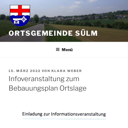
Zum
Inhalt
springen
ORTSGEMEINDE SÜLM
Menü
VERÖFFENTLICHT
15. MÄRZ 2022
VON
KLARA WEBER
AM
Infoveranstaltung zum
Bebauungsplan Ortslage