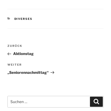
KATEGORIEN
DIVERSES
Beitragsnavigation
Vorheriger
ZURÜCK
Beitrag
Aktionstag
Nächster
WEITER
Beitrag
„Seniorennachmittag“
Suchen
Suche
nach: