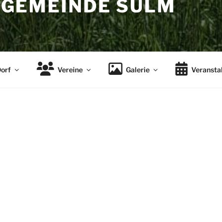
GEMEINDE SÜLM
orf
Vereine
Galerie
Veransta
Suchen
chtsbaum
nach:
r uns auf dem kleinen Weihnachtsmarkt
NEUSTE BEI
die Weihnachtszeit einstimmen. Heute ab