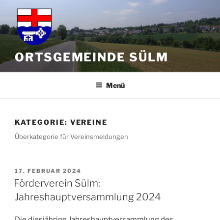
Zum
Inhalt
springen
ORTSGEMEINDE SÜLM
Menü
KATEGORIE:
VEREINE
Überkategorie für Vereinsmeldungen
VERÖFFENTLICHT
17. FEBRUAR 2024
AM
Förderverein Sülm:
Jahreshauptversammlung 2024
Die diesjährige Jahreshauptversammlung des