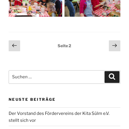
Seitennummerierung
Vorherige
Näch
Seite
2
Seite
Seit
der
Beiträge
Suchen
Suche
nach:
NEUSTE BEITRÄGE
Der Vorstand des Fördervereins der Kita Sülm e.V.
stellt sich vor