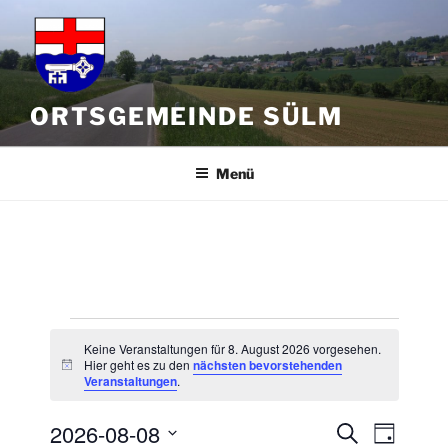
Zum
Inhalt
springen
ORTSGEMEINDE SÜLM
Menü
Veranstaltungen
Keine Veranstaltungen für 8. August 2026 vorgesehen.
für
Hier geht es zu den
nächsten bevorstehenden
H
Veranstaltungen
.
i
8.
n
w
2026-08-08
August
V
V
S
e
T